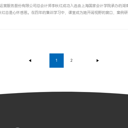
秋红总是心怀感恩。在四年的集训学习中，课堂成为她开阔视野的窗口，案例研
学院与湖南大学共同搭建的高端学习平台，更是让她结识了一批志同道合的同行
1
2