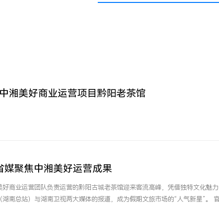
报道中湘美好商业运营项目黔阳老茶馆
省媒聚焦中湘美好运营成果
美好商业运营团队负责运营的黔阳古城老茶馆迎来客流高峰，凭借独特文化魅力
）与湖南卫视两大媒体的报道，成为假期文旅市场的“人气新星”。 官媒重磅背书 古城魅力引全国