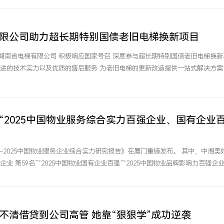
梯有限公司助力超长期特别国债老旧电梯换新项目
到国家标...
登“2025中国物业服务综合实力百强企业、国有企业
国物业服务企业综合实力研究报告》在厦门重磅发布。 其中，中湘美好城市运营服务股份有限公司
企业 第59名”“2025中国物业国有企业百强”“2025中国物业品牌影响力百强企
分不清借贷到公司高管 她靠“狠狠学”成功逆袭