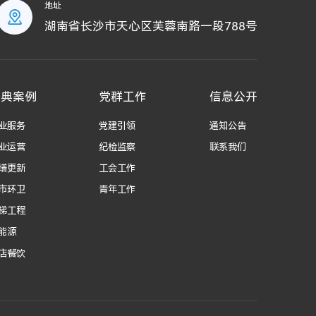
地址
湖南省长沙市天心区芙蓉南路一段788号
经典案例
党群工作
信息公开
业服务
党建引领
通知公告
业运营
纪检监察
联系我们
缮更新
工会工作
市环卫
青年工作
梯工程
能源
店餐饮