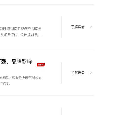
了解详情
百强、品牌影响
了解详情
业”奖项。