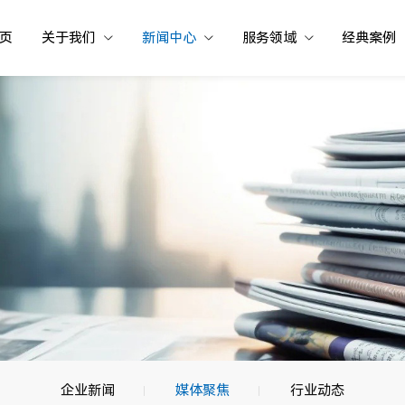
页
关于我们
新闻中心
服务领域
经典案例
企业新闻
媒体聚焦
行业动态