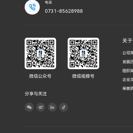
电话
0731-85628988
关于
公司
发展
组织
微信公众号
微信视频号
企业
荣誉
分享与关注