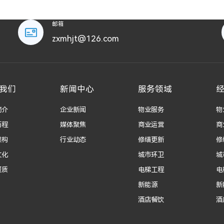
邮箱
zxmhjt@126.com
我们
新闻中心
服务领域
简介
企业新闻
物业服务
物
历程
媒体聚焦
商业运营
商
架构
行业动态
修缮更新
修
文化
城市环卫
城
资质
电梯工程
电
新能源
新
酒店餐饮
酒