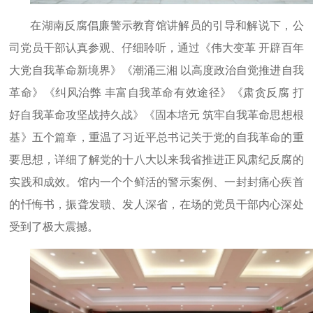
在湖南反腐倡廉警示教育馆讲解员的引导和解说下，公
司党员干部认真参观、仔细聆听，通过《伟大变革 开辟百年
大党自我革命新境界》《潮涌三湘 以高度政治自觉推进自我
革命》《纠风治弊 丰富自我革命有效途径》《肃贪反腐 打
好自我革命攻坚战持久战》《固本培元 筑牢自我革命思想根
基》五个篇章，重温了习近平总书记关于党的自我革命的重
要思想，详细了解党的十八大以来我省推进正风肃纪反腐的
实践和成效。馆内一个个鲜活的警示案例、一封封痛心疾首
的忏悔书，振聋发聩、发人深省，在场的党员干部内心深处
受到了极大震撼。